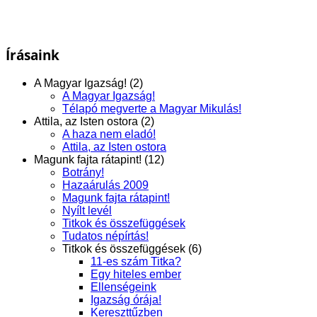
Írásaink
A Magyar Igazság! (2)
A Magyar Igazság!
Télapó megverte a Magyar Mikulás!
Attila, az Isten ostora (2)
A haza nem eladó!
Attila, az Isten ostora
Magunk fajta rátapint! (12)
Botrány!
Hazaárulás 2009
Magunk fajta rátapint!
Nyílt levél
Titkok és összefüggések
Tudatos népírtás!
Titkok és összefüggések (6)
11-es szám Titka?
Egy hiteles ember
Ellenségeink
Igazság órája!
Kereszttűzben