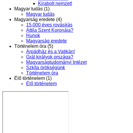
Kirabolt nemzet!
Magyar tudás (1)
Magyar tudás
Magyarság eredete (4)
15,000 éves rovásírás
Attila Szent Koronája?
Hunok
Magyarság eredete
Történelem óra (5)
Árpádház és a Vatikán!
Grál királyok országa?
Magyarságtudományi Intézet
Szkíta örökségünk
Történelem óra
Élő történelem (1)
Élő történelem