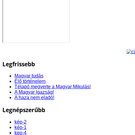
Legfrissebb
Magyar tudás
Élő történelem
Télapó megverte a Magyar Mikulás!
A Magyar Igazság!
A haza nem eladó!
Legnépszerűbb
kép-2
kép-1
kep-4