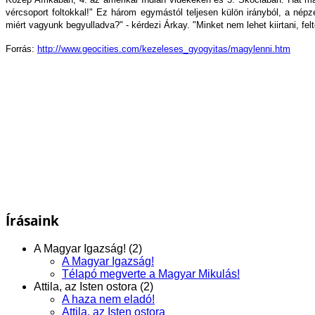
vércsoport foltokkal!" Ez három egymástól teljesen külön irányból, a nép
miért vagyunk begyulladva?" - kérdezi Árkay. "Minket nem lehet kiirtani, fe
Forrás:
http://www.geocities.com/kezeleses_gyogyitas/magylenni.htm
Írásaink
A Magyar Igazság! (2)
A Magyar Igazság!
Télapó megverte a Magyar Mikulás!
Attila, az Isten ostora (2)
A haza nem eladó!
Attila, az Isten ostora