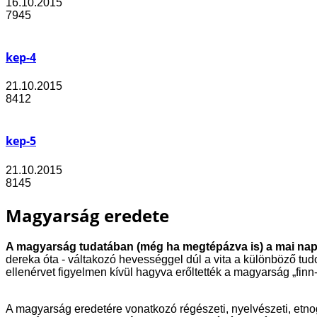
16.10.2015
7945
kep-4
21.10.2015
8412
kep-5
21.10.2015
8145
Magyarság eredete
A magyarság tudatában (még ha megtépázva is) a mai napi
dereka óta - váltakozó hevességgel dúl a vita a különböző tu
ellenérvet figyelmen kívül hagyva erőltették a magyarság „fin
A magyarság eredetére vonatkozó régészeti, nyelvészeti, etnog