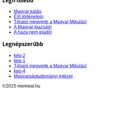
Legfrissebb
Magyar tudás
Élő történelem
Télapó megverte a Magyar Mikulás!
A Magyar Igazság!
A haza nem eladó!
Legnépszerűbb
kép-2
kép-1
Télapó megverte a Magyar Mikulás!
kep-4
Magyarságtudományi Intézet
©2015 monreal.hu