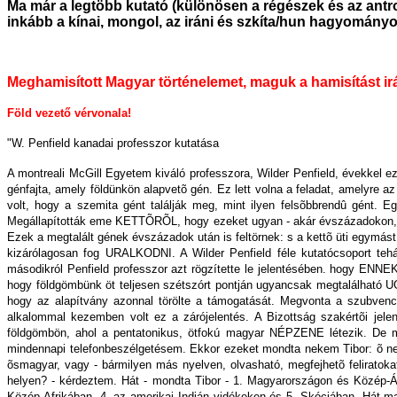
Ma már a legtöbb kutató (különösen a régészek és az antro
inkább a kínai, mongol, az iráni és szkíta/hun hagyomány
Meghamisított Magyar történelemet, maguk a hamisítást irán
Föld vezető vérvonala!
"W. Penfield kanadai professzor kutatása
A montreali McGill Egyetem kiváló professzora, Wilder Penfield, évekkel ez
génfajta, amely földünkön alapvetõ gén. Ez lett volna a feladat, amelyre az
volt, hogy a szemita gént találják meg, mint ilyen felsõbbrendû gént.
Megállapították eme KETTÕRÕL, hogy ezeket ugyan - akár évszázadokon, gen
Ezek a megtalált gének évszázadok után is feltörnek: s a kettõ üti egymást
kizárólagosan fog URALKODNI. A Wilder Penfield féle kutatócsoport tehát
másodikról Penfield professzor azt rögzítette le jelentésében. hogy ENNE
hogy földgömbünk öt teljesen szétszórt pontján ugyancsak megtalálható 
hogy az alapítvány azonnal törölte a támogatását. Megvonta a szubvenció
alkalommal kezemben volt ez a zárójelentés. A Bizottság szakértõi jelen
földgömbön, ahol a pentatonikus, ötfokú magyar NÉPZENE létezik. De mo
mindennapi telefonbeszélgetésem. Ekkor ezeket mondta nekem Tibor: õ nem 
õsmagyar, vagy - bármilyen más nyelven, olvasható, megfejhetõ feliratokat
helyen? - kérdeztem. Hát - mondta Tibor - 1. Magyarországon és Közép-
Közép Afrikában, 4. az amerikai Indián vidékeken és 5. Skóciában. Hát ma