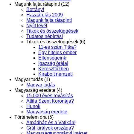
Magunk fajta rátapint! (12)
Botrány!
Hazaárulás 2009
Magunk fajta rátapint!
Nyílt levél
Titkok és összefüggések
Tudatos népírtás!
Titkok és összefüggések (6)
11-es szám Titka?
Egy hiteles ember
Ellenségeink
Igazság órája!
Kereszttűzben
Kirabolt nemzet!
Magyar tudás (1)
Magyar tudás
Magyarság eredete (4)
15,000 éves rovásírás
Attila Szent Koronája?
Hunok
Magyarság eredete
Történelem óra (5)
Árpádház és a Vatikán!
Grál királyok országa?
Magyarságtudományi Intézet