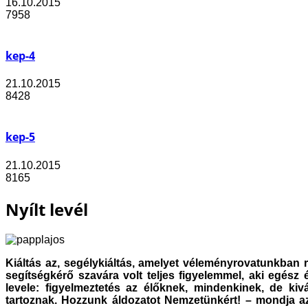
16.10.2015
7958
kep-4
21.10.2015
8428
kep-5
21.10.2015
8165
Nyílt levél
Kiáltás az, segélykiáltás, amelyet véleményrovatunkban
segítségkérő szavára volt teljes figyelemmel, aki egész é
levele: figyelmeztetés az élőknek, mindenkinek, de ki
tartoznak. Hozzunk áldozatot Nemzetünkért! – mondja az