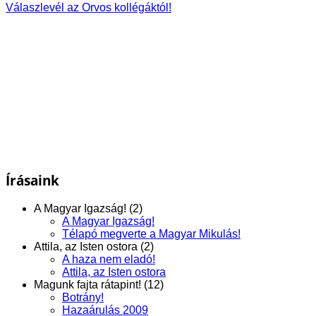
Válaszlevél az Orvos kollégáktól!
Írásaink
A Magyar Igazság! (2)
A Magyar Igazság!
Télapó megverte a Magyar Mikulás!
Attila, az Isten ostora (2)
A haza nem eladó!
Attila, az Isten ostora
Magunk fajta rátapint! (12)
Botrány!
Hazaárulás 2009