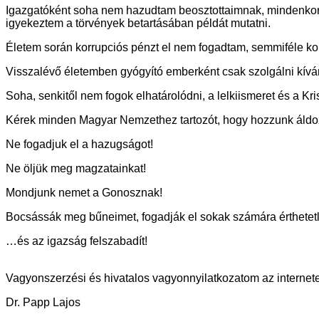
Igazgatóként soha nem hazudtam beosztottaimnak, mindenkor a
igyekeztem a törvények betartásában példát mutatni.
Életem során korrupciós pénzt el nem fogadtam, semmiféle kor
Visszalévő életemben gyógyító emberként csak szolgálni kí
Soha, senkitől nem fogok elhatárolódni, a lelkiismeret és a Kri
Kérek minden Magyar Nemzethez tartozót, hogy hozzunk áldo
Ne fogadjuk el a hazugságot!
Ne öljük meg magzatainkat!
Mondjunk nemet a Gonosznak!
Bocsássák meg bűneimet, fogadják el sokak számára érthetet
…és az igazság felszabadít!
Vagyonszerzési és hivatalos vagyonnyilatkozatom az interne
Dr. Papp Lajos