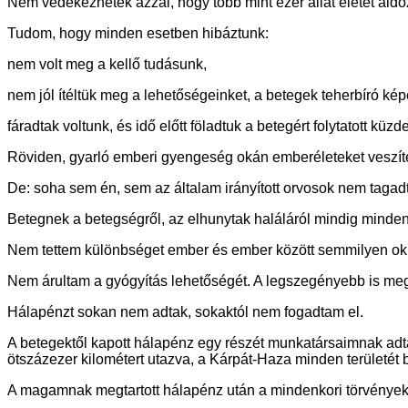
Nem védekezhetek azzal, hogy több mint ezer állat életét áld
Tudom, hogy minden esetben hibáztunk:
nem volt meg a kellő tudásunk,
nem jól ítéltük meg a lehetőségeinket, a betegek teherbíró ké
fáradtak voltunk, és idő előtt föladtuk a betegért folytatott küzd
Röviden, gyarló emberi gyengeség okán emberéleteket veszíte
De: soha sem én, sem az általam irányított orvosok nem tagad
Betegnek a betegségről, az elhunytak haláláról mindig minde
Nem tettem különbséget ember és ember között semmilyen ok
Nem árultam a gyógyítás lehetőségét. A legszegényebb is meg
Hálapénzt sokan nem adtak, sokaktól nem fogadtam el.
A betegektől kapott hálapénz egy részét munkatársaimnak adta
ötszázezer kilométert utazva, a Kárpát-Haza minden területét b
A magamnak megtartott hálapénz után a mindenkori törvények