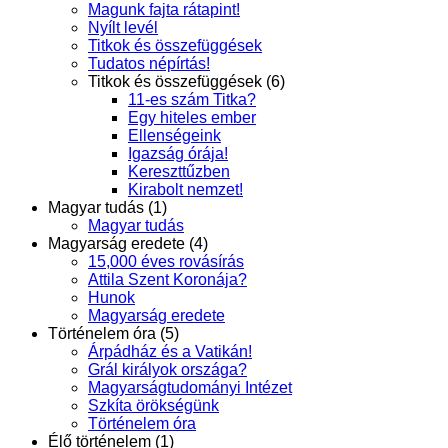
Magunk fajta rátapint!
Nyílt levél
Titkok és összefüggések
Tudatos népírtás!
Titkok és összefüggések (6)
11-es szám Titka?
Egy hiteles ember
Ellenségeink
Igazság órája!
Kereszttűzben
Kirabolt nemzet!
Magyar tudás (1)
Magyar tudás
Magyarság eredete (4)
15,000 éves rovásírás
Attila Szent Koronája?
Hunok
Magyarság eredete
Történelem óra (5)
Árpádház és a Vatikán!
Grál királyok országa?
Magyarságtudományi Intézet
Szkíta örökségünk
Történelem óra
Élő történelem (1)