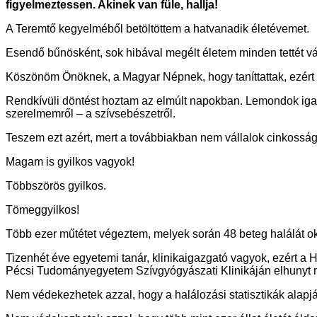
figyelmeztessen. Akinek van füle, hallja!
A Teremtő kegyelméből betöltöttem a hatvanadik életévemet.
Esendő bűnösként, sok hibával megélt életem minden tettét vá
Köszönöm Önöknek, a Magyar Népnek, hogy taníttattak, ezért 
Rendkívüli döntést hoztam az elmúlt napokban. Lemondok igazg
szerelmemről – a szívsebészetről.
Teszem ezt azért, mert a továbbiakban nem vállalok cinkoss
Magam is gyilkos vagyok!
Többszörös gyilkos.
Tömeggyilkos!
Több ezer műtétet végeztem, melyek során 48 beteg halálát ok
Tizenhét éve egyetemi tanár, klinikaigazgató vagyok, ezért 
Pécsi Tudományegyetem Szívgyógyászati Klinikáján elhunyt mi
Nem védekezhetek azzal, hogy a halálozási statisztikák alapjá