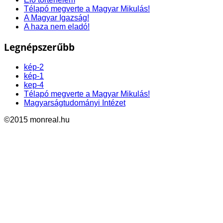
Télapó megverte a Magyar Mikulás!
A Magyar Igazság!
A haza nem eladó!
Legnépszerűbb
kép-2
kép-1
kep-4
Télapó megverte a Magyar Mikulás!
Magyarságtudományi Intézet
©2015 monreal.hu